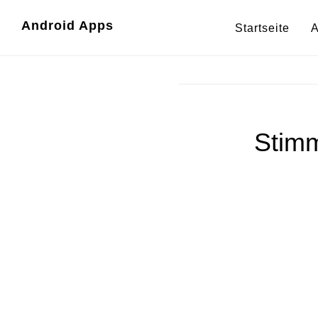
Zum
Zur
Android Apps
Startseite
A
Inhalt
Fußzeile
springen
springen
Stimm