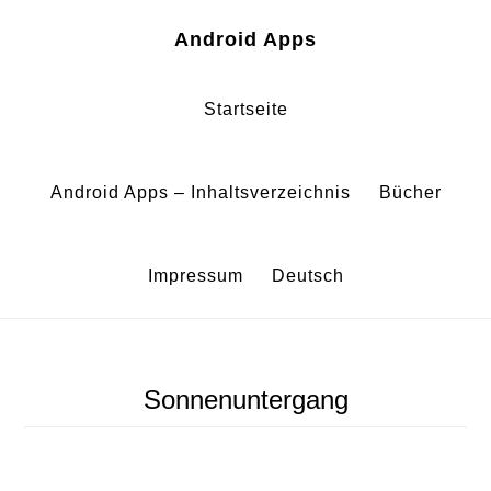
Zum
Zur
Android Apps
Inhalt
Fußzeile
springen
springen
Startseite
Android Apps – Inhaltsverzeichnis
Bücher
Impressum
Deutsch
Sonnenuntergang