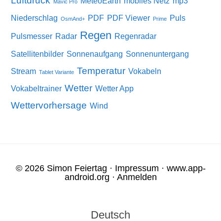
Luftdruck
MeteoEarth
mobiles Netz
mp3
Mavic Pro
Niederschlag
PDF
PDF Viewer
Puls
OsmAnd+
Prime
Regen
Pulsmesser
Radar
Regenradar
Satellitenbilder
Sonnenaufgang
Sonnenuntergang
Temperatur
Stream
Vokabeln
Tablet Variante
Wetter
Vokabeltrainer
Wetter App
Wettervorhersage
Wind
© 2026 Simon Feiertag ·
Impressum
·
www.app-
android.org
·
Anmelden
Deutsch