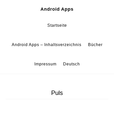
Zum
Zur
Android Apps
Inhalt
Fußzeile
springen
springen
Startseite
Android Apps – Inhaltsverzeichnis
Bücher
Impressum
Deutsch
Puls