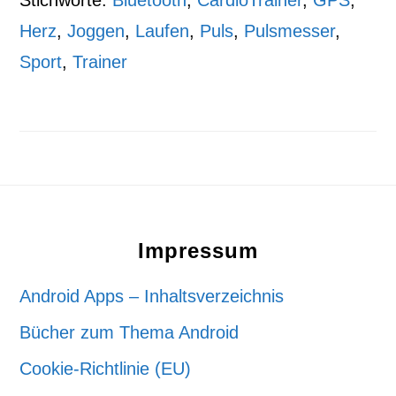
Stichworte:
Bluetooth
,
CardioTrainer
,
GPS
,
Herz
,
Joggen
,
Laufen
,
Puls
,
Pulsmesser
,
Sport
,
Trainer
Footer
Impressum
Android Apps – Inhaltsverzeichnis
Bücher zum Thema Android
Cookie-Richtlinie (EU)