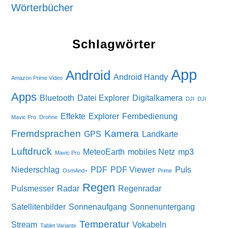
Wörterbücher
Schlagwörter
App
Android
Android Handy
Amazon Prime Video
Apps
Bluetooth
Datei Explorer
Digitalkamera
DJI
DJI
Effekte
Explorer
Fernbedienung
Mavic Pro
Drohne
Fremdsprachen
Kamera
GPS
Landkarte
Luftdruck
MeteoEarth
mobiles Netz
mp3
Mavic Pro
Niederschlag
PDF
PDF Viewer
Puls
OsmAnd+
Prime
Regen
Pulsmesser
Radar
Regenradar
Satellitenbilder
Sonnenaufgang
Sonnenuntergang
Temperatur
Stream
Vokabeln
Tablet Variante