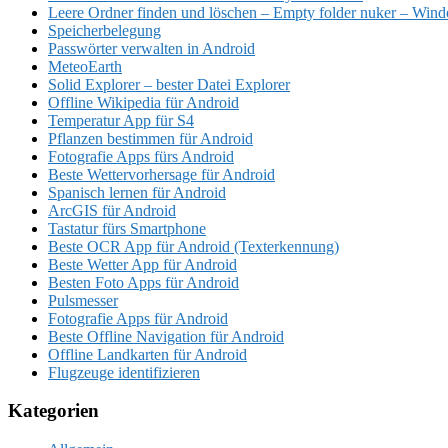
Leere Ordner finden und löschen – Empty folder nuker – Win
Speicherbelegung
Passwörter verwalten in Android
MeteoEarth
Solid Explorer – bester Datei Explorer
Offline Wikipedia für Android
Temperatur App für S4
Pflanzen bestimmen für Android
Fotografie Apps fürs Android
Beste Wettervorhersage für Android
Spanisch lernen für Android
ArcGIS für Android
Tastatur fürs Smartphone
Beste OCR App für Android (Texterkennung)
Beste Wetter App für Android
Besten Foto Apps für Android
Pulsmesser
Fotografie Apps für Android
Beste Offline Navigation für Android
Offline Landkarten für Android
Flugzeuge identifizieren
Kategorien