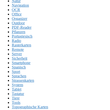
Natur
Navigation
OCR
Office
Organizer
Outdoor
PDF-Reader
Pflanzen
Portugiesisch
Radio
Rasterkarten
Remote
Server
Sicherheit
Smartphone
Spanisch
Sport
Sprachen
Strassenkarten
System
Tablet
Tastatur
Tiere
Tools
Topographische Karten