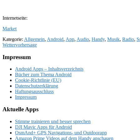
Internetseite:
Market
Kategorie:
Allgemein
,
Android
,
App
,
Audio
,
Handy
,
Musik
,
Radio
,
S
Wettervorhersage
Footer
Impressum
Android Apps – Inhaltsverzeichnis
Bücher zum Thema Android
Cookie-Richtlinie (EU)
Datenschutzerklärung
Haftungsausschluss
Impressum
Aktuelle Apps
Stimme trainieren und besser sprechen
DJI Mavic Apps für Android
OsmAnd+ GPS Navigations- und Outdoorapp
Amazon Prime Videos auf dem Handy anschauen