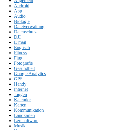
Allgemein
Android
App
Audio
Biologie
Dateiverwaltung
Datenschutz
DJI
E-mail
Englisch
Fitness
Flug
Fotografie
Gesundheit
Google Analytics
GPS
Handy
Internet
Joggen
Kalender
Karten
Kommunikation
Landkarten
Lernsoftware
Musik