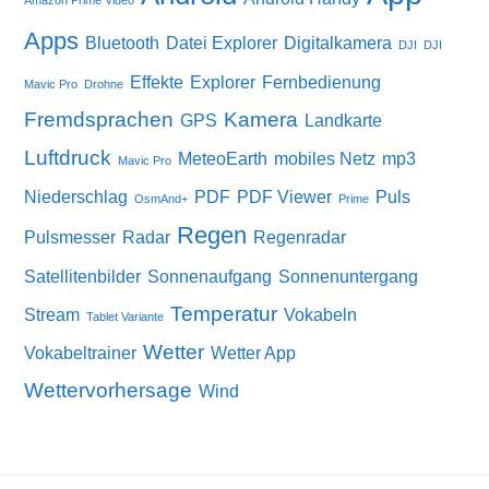
Amazon Prime Video
Apps
Bluetooth
Datei Explorer
Digitalkamera
DJI
DJI
Effekte
Explorer
Fernbedienung
Mavic Pro
Drohne
Fremdsprachen
Kamera
GPS
Landkarte
Luftdruck
MeteoEarth
mobiles Netz
mp3
Mavic Pro
Niederschlag
PDF
PDF Viewer
Puls
OsmAnd+
Prime
Regen
Pulsmesser
Radar
Regenradar
Satellitenbilder
Sonnenaufgang
Sonnenuntergang
Temperatur
Stream
Vokabeln
Tablet Variante
Wetter
Vokabeltrainer
Wetter App
Wettervorhersage
Wind