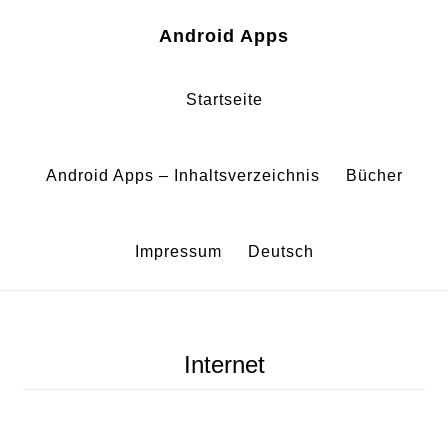
Zum
Zur
Android Apps
Inhalt
Fußzeile
springen
springen
Startseite
Android Apps – Inhaltsverzeichnis
Bücher
Impressum
Deutsch
Internet