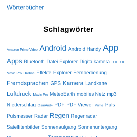
Wörterbücher
Schlagwörter
App
Android
Android Handy
Amazon Prime Video
Apps
Bluetooth
Datei Explorer
Digitalkamera
DJI
DJI
Effekte
Explorer
Fernbedienung
Mavic Pro
Drohne
Fremdsprachen
Kamera
GPS
Landkarte
Luftdruck
MeteoEarth
mobiles Netz
mp3
Mavic Pro
Niederschlag
PDF
PDF Viewer
Puls
OsmAnd+
Prime
Regen
Pulsmesser
Radar
Regenradar
Satellitenbilder
Sonnenaufgang
Sonnenuntergang