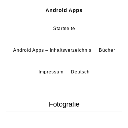
Zum
Zur
Android Apps
Inhalt
Fußzeile
springen
springen
Startseite
Android Apps – Inhaltsverzeichnis
Bücher
Impressum
Deutsch
Fotografie