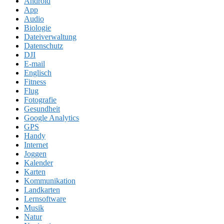
Android
App
Audio
Biologie
Dateiverwaltung
Datenschutz
DJI
E-mail
Englisch
Fitness
Flug
Fotografie
Gesundheit
Google Analytics
GPS
Handy
Internet
Joggen
Kalender
Karten
Kommunikation
Landkarten
Lernsoftware
Musik
Natur