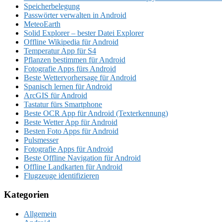
Speicherbelegung
Passwörter verwalten in Android
MeteoEarth
Solid Explorer – bester Datei Explorer
Offline Wikipedia für Android
Temperatur App für S4
Pflanzen bestimmen für Android
Fotografie Apps fürs Android
Beste Wettervorhersage für Android
Spanisch lernen für Android
ArcGIS für Android
Tastatur fürs Smartphone
Beste OCR App für Android (Texterkennung)
Beste Wetter App für Android
Besten Foto Apps für Android
Pulsmesser
Fotografie Apps für Android
Beste Offline Navigation für Android
Offline Landkarten für Android
Flugzeuge identifizieren
Kategorien
Allgemein