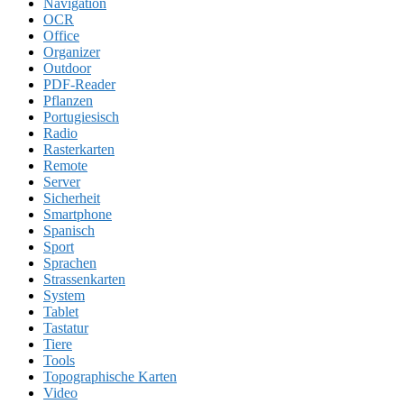
Navigation
OCR
Office
Organizer
Outdoor
PDF-Reader
Pflanzen
Portugiesisch
Radio
Rasterkarten
Remote
Server
Sicherheit
Smartphone
Spanisch
Sport
Sprachen
Strassenkarten
System
Tablet
Tastatur
Tiere
Tools
Topographische Karten
Video