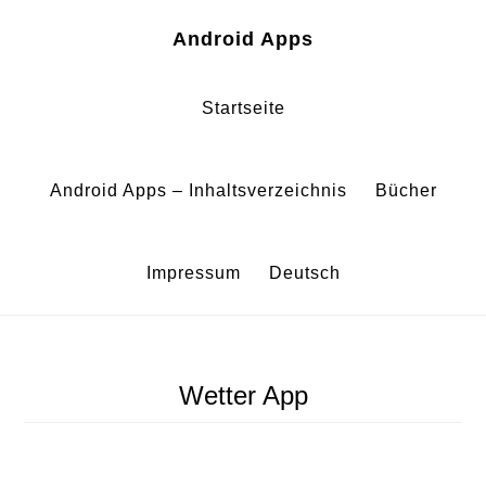
Zum
Zur
Android Apps
Inhalt
Fußzeile
springen
springen
Startseite
Android Apps – Inhaltsverzeichnis
Bücher
Impressum
Deutsch
Wetter App