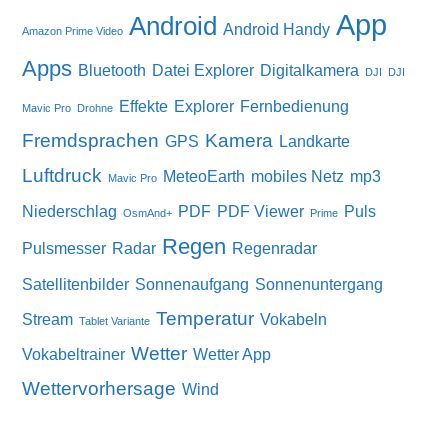
App
Android
Android Handy
Amazon Prime Video
Apps
Bluetooth
Datei Explorer
Digitalkamera
DJI
DJI
Effekte
Explorer
Fernbedienung
Mavic Pro
Drohne
Fremdsprachen
Kamera
GPS
Landkarte
Luftdruck
MeteoEarth
mobiles Netz
mp3
Mavic Pro
Niederschlag
PDF
PDF Viewer
Puls
OsmAnd+
Prime
Regen
Pulsmesser
Radar
Regenradar
Satellitenbilder
Sonnenaufgang
Sonnenuntergang
Temperatur
Stream
Vokabeln
Tablet Variante
Wetter
Vokabeltrainer
Wetter App
Wettervorhersage
Wind