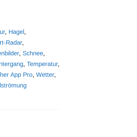
ur
,
Hagel
,
rt-Radar
,
enbilder
,
Schnee
,
ntergang
,
Temperatur
,
her App Pro
,
Wetter
,
dströmung