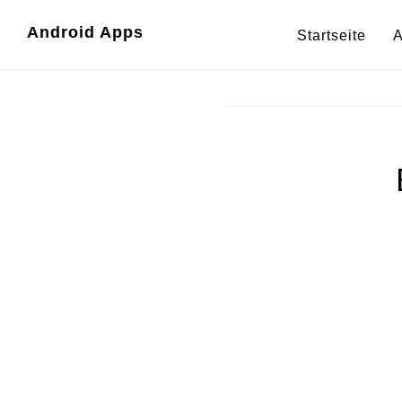
Zum
Zur
Android Apps
Startseite
A
Inhalt
Fußzeile
springen
springen