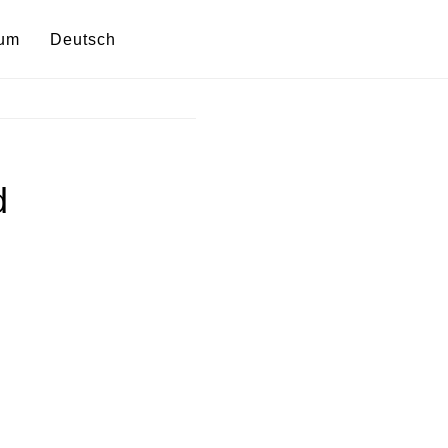
sum
Deutsch
d