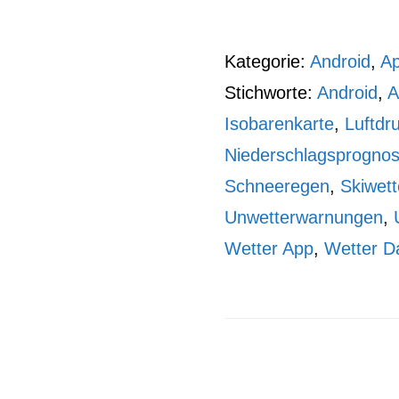
Kategorie:
Android
,
A
Stichworte:
Android
,
A
Isobarenkarte
,
Luftdr
Niederschlagsprogno
Schneeregen
,
Skiwett
Unwetterwarnungen
,
Wetter App
,
Wetter D