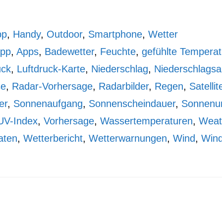
pp
,
Handy
,
Outdoor
,
Smartphone
,
Wetter
pp
,
Apps
,
Badewetter
,
Feuchte
,
gefühlte Temperat
uck
,
Luftdruck-Karte
,
Niederschlag
,
Niederschlagsa
se
,
Radar-Vorhersage
,
Radarbilder
,
Regen
,
Satellit
er
,
Sonnenaufgang
,
Sonnenscheindauer
,
Sonnenu
UV-Index
,
Vorhersage
,
Wassertemperaturen
,
Weat
aten
,
Wetterbericht
,
Wetterwarnungen
,
Wind
,
Win