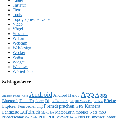
Tablet
Tastatur
Tiere
Tools
Topographische Karten
Video
Vögel
Vokabeln
W-Lan
Webcam
Webdesign
Wecker
Wetter
Widget
Windows
Wörterbücher
Schlagwörter
App
Android
Apps
Android Handy
Amazon Prime Video
Bluetooth
Datei Explorer
Digitalkamera
Effekte
DJI
DJI Mavic Pro
Drohne
Fremdsprachen
Kamera
Explorer
Fernbedienung
GPS
Luftdruck
Landkarte
MeteoEarth
mobiles Netz
mp3
Mavic Pro
Niederschlag
PDF
PDF Viewer
Puls
Pulsmesser
Radar
OsmAnd+
Prime