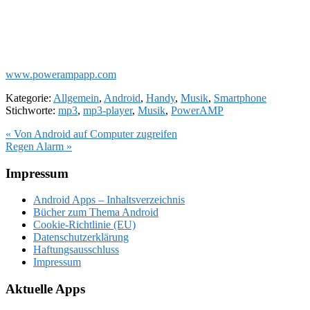
www.powerampapp.com
Kategorie:
Allgemein
,
Android
,
Handy
,
Musik
,
Smartphone
Stichworte:
mp3
,
mp3-player
,
Musik
,
PowerAMP
Vorheriger
« Von Android auf Computer zugreifen
Beitrag:
Nächster
Regen Alarm »
Beitrag:
Footer
Impressum
Android Apps – Inhaltsverzeichnis
Bücher zum Thema Android
Cookie-Richtlinie (EU)
Datenschutzerklärung
Haftungsausschluss
Impressum
Aktuelle Apps