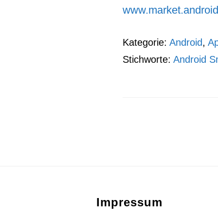
www.market.androi
Kategorie:
Android
,
A
Stichworte:
Android S
Footer
Impressum