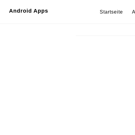
Zum
Zur
Android Apps
Startseite
A
Inhalt
Fußzeile
springen
springen