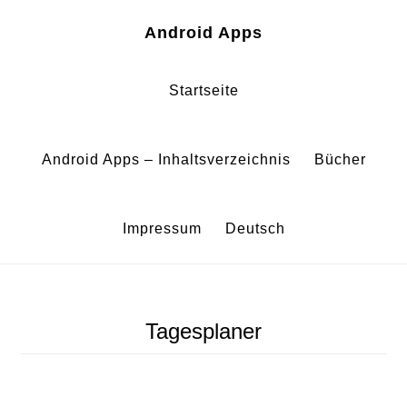
Zum
Zur
Android Apps
Inhalt
Fußzeile
springen
springen
Startseite
Android Apps – Inhaltsverzeichnis
Bücher
Impressum
Deutsch
Tagesplaner