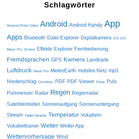
Schlagwörter
App
Android
Android Handy
Amazon Prime Video
Apps
Bluetooth
Datei Explorer
Digitalkamera
DJI
DJI
Effekte
Explorer
Fernbedienung
Mavic Pro
Drohne
Fremdsprachen
Kamera
GPS
Landkarte
Luftdruck
MeteoEarth
mobiles Netz
mp3
Mavic Pro
Niederschlag
PDF
PDF Viewer
Puls
OsmAnd+
Prime
Regen
Pulsmesser
Radar
Regenradar
Satellitenbilder
Sonnenaufgang
Sonnenuntergang
Temperatur
Stream
Vokabeln
Tablet Variante
Wetter
Vokabeltrainer
Wetter App
Wettervorhersage
Wind