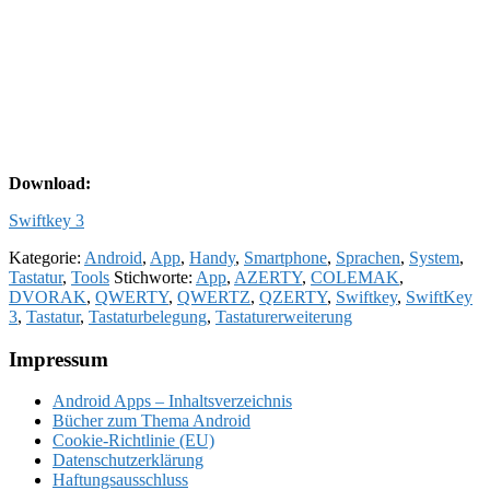
Download:
Swiftkey 3
Kategorie:
Android
,
App
,
Handy
,
Smartphone
,
Sprachen
,
System
,
Tastatur
,
Tools
Stichworte:
App
,
AZERTY
,
COLEMAK
,
DVORAK
,
QWERTY
,
QWERTZ
,
QZERTY
,
Swiftkey
,
SwiftKey
3
,
Tastatur
,
Tastaturbelegung
,
Tastaturerweiterung
Footer
Impressum
Android Apps – Inhaltsverzeichnis
Bücher zum Thema Android
Cookie-Richtlinie (EU)
Datenschutzerklärung
Haftungsausschluss